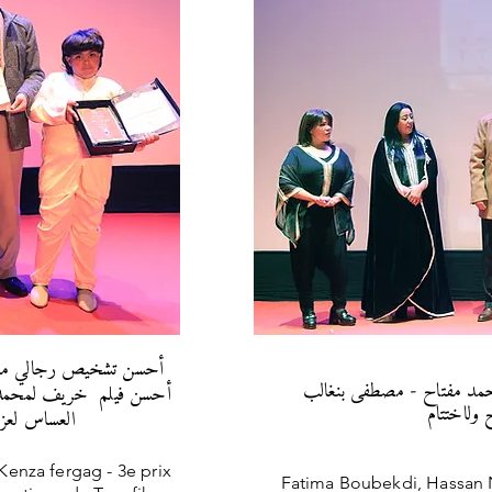
فاطمة بوبكدي (رئيسة اللجنة)
ير والجائزة الأولى لـفيلم
و بشرى أ
طبول الشتاء
Kenza fergag - 3e prix
Fatima Boubekdi, Hassan