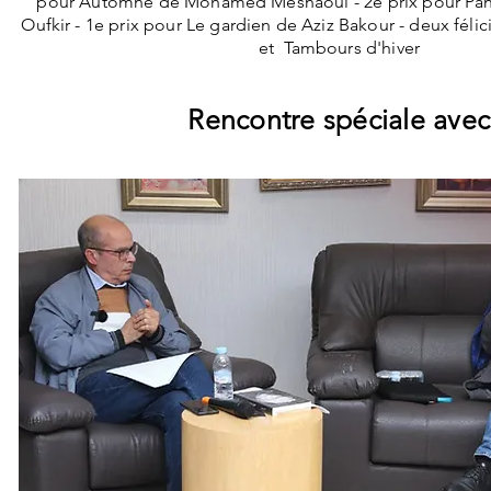
pour Automne de Mohamed Mesnaoui - 2e prix pour Pan
Oufkir - 1e prix pour Le gardien de Aziz Bakour - deux félici
et Tambours d'hiver
Rencontre spéciale ave