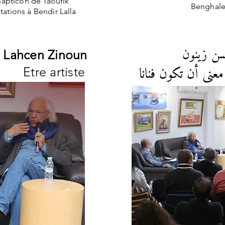
apticon de Taoufik
Benghaleb
tations à Bendir Lalla
لقاء خا
c Lahcen Zinoun
معنى أن تكون فنانا
Etre artiste