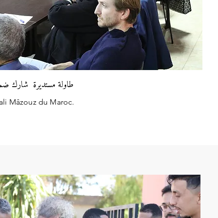
مغرب وسيرها خالد مسافر
lali Mâzouz du Maroc.