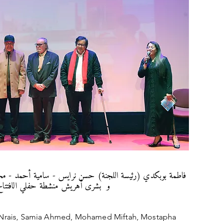
 حسن نرايس - سامية أحمد - محمد مفتاح - مصطفى بنغالب
هريش منشطة حفلي الافتتاح ولاختتام
 Nrais, Samia Ahmed, Mohamed Miftah, Mostapha