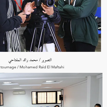
التصوير / محمد رائد المفتاحي
 tournage / Mohamed Raïd El Maftahi