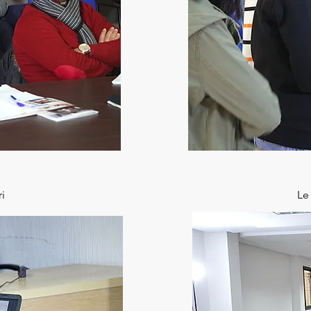
ri
Le