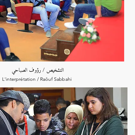
التشخيص / رؤوف الصباحي
L'interprétation / Raôuf Sabbahi